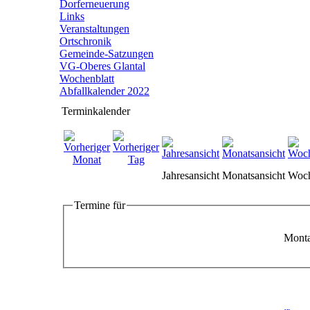
Dorferneuerung
Links
Veranstaltungen
Ortschronik
Gemeinde-Satzungen
VG-Oberes Glantal
Wochenblatt
Abfallkalender 2022
Terminkalender
Jahresansicht
Monatsansicht
Woch
Termine für
Monta