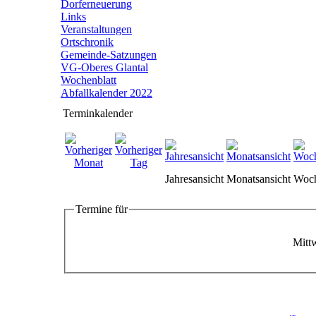
Dorferneuerung
Links
Veranstaltungen
Ortschronik
Gemeinde-Satzungen
VG-Oberes Glantal
Wochenblatt
Abfallkalender 2022
Terminkalender
Jahresansicht
Monatsansicht
Woch
Termine für
Mittw