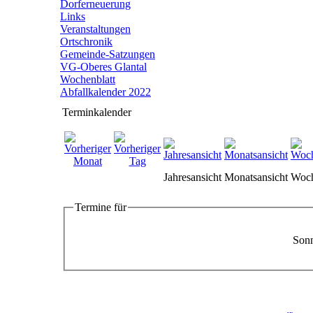
Dorferneuerung
Links
Veranstaltungen
Ortschronik
Gemeinde-Satzungen
VG-Oberes Glantal
Wochenblatt
Abfallkalender 2022
Terminkalender
Jahresansicht
Monatsansicht
Woch
Termine für
Sonn