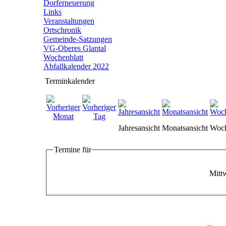
Dorferneuerung
Links
Veranstaltungen
Ortschronik
Gemeinde-Satzungen
VG-Oberes Glantal
Wochenblatt
Abfallkalender 2022
Terminkalender
Jahresansicht
Monatsansicht
Woch
Termine für
Mittw