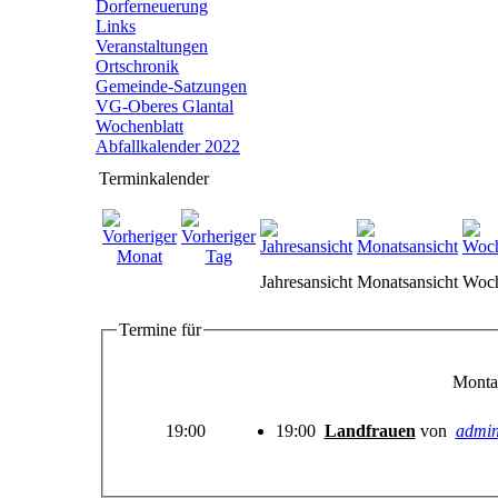
Dorferneuerung
Links
Veranstaltungen
Ortschronik
Gemeinde-Satzungen
VG-Oberes Glantal
Wochenblatt
Abfallkalender 2022
Terminkalender
Jahresansicht
Monatsansicht
Woch
Termine für
Monta
19:00
19:00
Landfrauen
von
admi