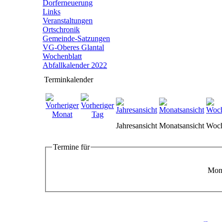
Dorferneuerung
Links
Veranstaltungen
Ortschronik
Gemeinde-Satzungen
VG-Oberes Glantal
Wochenblatt
Abfallkalender 2022
Terminkalender
Jahresansicht
Monatsansicht
Woch
Termine für
Mont