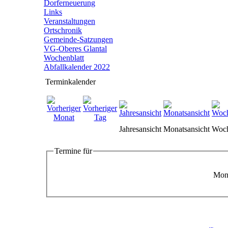
Dorferneuerung
Links
Veranstaltungen
Ortschronik
Gemeinde-Satzungen
VG-Oberes Glantal
Wochenblatt
Abfallkalender 2022
Terminkalender
Jahresansicht
Monatsansicht
Woch
Termine für
Mont