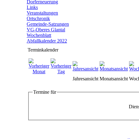
Dorferneuerung
Links
Veranstaltungen
Ortschronik
Gemeinde-Satzungen
VG-Oberes Glantal
Wochenblatt
Abfallkalender 2022
Terminkalender
Jahresansicht
Monatsansicht
Woch
Termine für
Diens