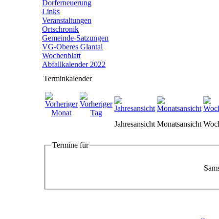
Dorferneuerung
Links
Veranstaltungen
Ortschronik
Gemeinde-Satzungen
VG-Oberes Glantal
Wochenblatt
Abfallkalender 2022
Terminkalender
Jahresansicht
Monatsansicht
Woch
Termine für
Sams