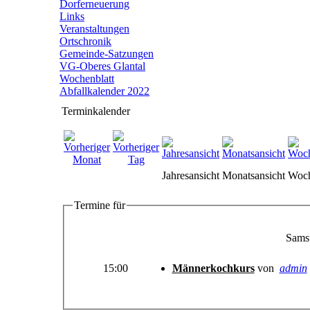
Dorferneuerung
Links
Veranstaltungen
Ortschronik
Gemeinde-Satzungen
VG-Oberes Glantal
Wochenblatt
Abfallkalender 2022
Terminkalender
Jahresansicht
Monatsansicht
Woch
Termine für
Samst
15:00
Männerkochkurs
von
admin