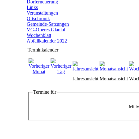
Dorferneuerung
Links
Veranstaltungen
Ortschronik
Gemeinde-Satzungen
VG-Oberes Glantal
Wochenblatt
Abfallkalender 2022
Terminkalender
Jahresansicht
Monatsansicht
Woch
Termine für
Mittw