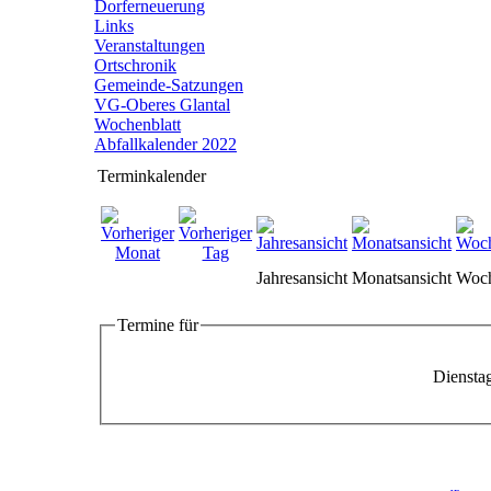
Dorferneuerung
Links
Veranstaltungen
Ortschronik
Gemeinde-Satzungen
VG-Oberes Glantal
Wochenblatt
Abfallkalender 2022
Terminkalender
Jahresansicht
Monatsansicht
Woch
Termine für
Diensta