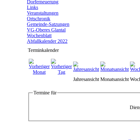
Dorferneuerung
Links
Veranstaltungen
Ortschronik
Gemeinde-Satzungen
VG-Oberes Glantal
Wochenblatt
Abfallkalender 2022
Terminkalender
Jahresansicht
Monatsansicht
Woch
Termine für
Diens