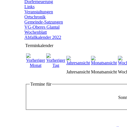
Dorferneuerung
Links
Veranstaltungen
Ortschronik
Gemeinde-Satzungen
VG-Oberes Glantal
Wochenblatt
Abfallkalender 2022
Terminkalender
Jahresansicht
Monatsansicht
Woch
Termine für
Sonn