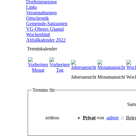
Dorferneuerung
Links
Veranstaltungen
Ortschronik
Gemeinde-Satzungen
VG-Oberes Glantal
Wochenblatt
Abfallkalender 2022
Terminkalender
Jahresansicht
Monatsansicht
Woch
Termine für
Sams
zeitloss
Privat
von
admin
::
Bele