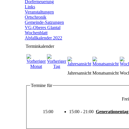
Dorferneuerung
Links
Veranstaltungen
Ortschronik
Gemeinde-Satzungen
VG-Oberes Glantal
Wochenblatt
Abfallkalender 2022
Terminkalender
Jahresansicht
Monatsansicht
Woch
Termine für
Frei
15:00
15:00 - 21:00
Generationentag