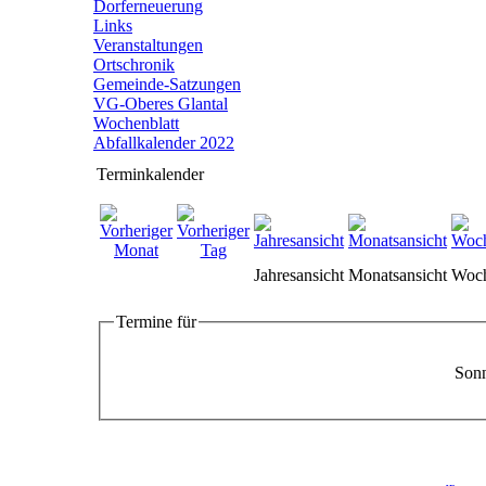
Dorferneuerung
Links
Veranstaltungen
Ortschronik
Gemeinde-Satzungen
VG-Oberes Glantal
Wochenblatt
Abfallkalender 2022
Terminkalender
Jahresansicht
Monatsansicht
Woch
Termine für
Sonn