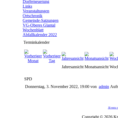
Dorferneuerung
Links
Veranstaltungen
Ortschronik
Gemeinde-Satzungen
VG-Oberes Glantal
Wochenblatt
Abfallkalender 2022
Terminkalender
Jahresansicht
Monatsansicht
Woch
SPD
Donnerstag, 3. November 2022, 19:00
von
admin
Aufr
JEvents v
Copyright © 2026 Kro