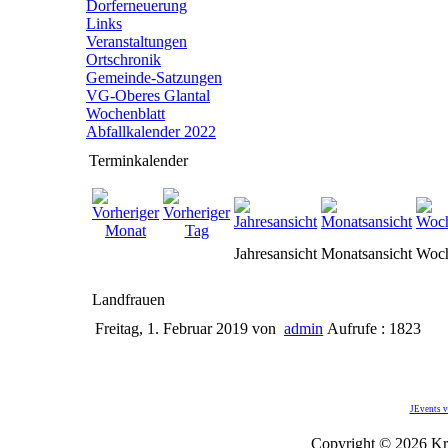
Dorferneuerung
Links
Veranstaltungen
Ortschronik
Gemeinde-Satzungen
VG-Oberes Glantal
Wochenblatt
Abfallkalender 2022
Terminkalender
Jahresansicht
Monatsansicht
Woch
Landfrauen
Freitag, 1. Februar 2019
von
admin
Aufrufe : 1823
JEvents v
Copyright © 2026 Kro