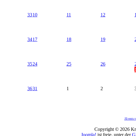
33
10
11
12
34
17
18
19
35
24
25
26
36
31
1
2
JEvents v
Copyright © 2026 Kro
Joomla!
ist freie, unter der
G