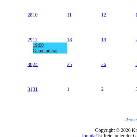
28
10
11
12
29
17
18
19
19:00
Gemeinderat
30
24
25
26
31
31
1
2
JEvents v
Copyright © 2026 Kro
Joomla!
ist freie, unter der
G