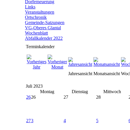
Dorferneuerung
Links
Veranstaltungen
Ortschronik
Gemeinde-Satzungen
VG-Oberes Glantal
Wochenblatt
Abfallkalender 2022
Terminkalender
Jahresansicht
Monatsansicht
Woch
Juli 2023
Montag
Dienstag
Mittwoch
26
26
27
28
27
3
4
5