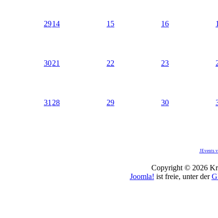
29
14
15
16
30
21
22
23
31
28
29
30
JEvents v
Copyright © 2026 Kro
Joomla!
ist freie, unter der
G