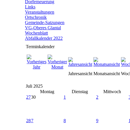
Dorferneuerung
Links
Veranstaltungen
Ortschronik
Gemeinde-Satzungen
VG-Oberes Glantal
Wochenblatt
Abfallkalender 2022
Terminkalender
Jahresansicht
Monatsansicht
Woch
Juli 2025
Montag
Dienstag
Mittwoch
27
30
1
2
28
7
8
9