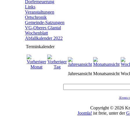
Dorferneuerung
Links
Veranstaltungen
Ortschronik
Gemeinde-Satzungen
VG-Oberes Glantal
Wochenblatt
Abfallkalender 2022
Terminkalender
Jahresansicht
Monatsansicht
Woch
JEvents v
Copyright © 2026 Kro
Joomla!
ist freie, unter der
G