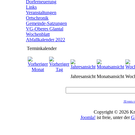
Dorferneuerung
Links
Veranstaltungen
Ortschronik
Gemeinde-Satzungen
VG-Oberes Glantal
Wochenblatt
Abfallkalender 2022
Terminkalender
Jahresansicht
Monatsansicht
Woch
JEvents v
Copyright © 2026 Kro
Joomla!
ist freie, unter der
G