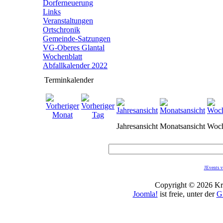
Dorferneuerung
Links
Veranstaltungen
Ortschronik
Gemeinde-Satzungen
VG-Oberes Glantal
Wochenblatt
Abfallkalender 2022
Terminkalender
Jahresansicht
Monatsansicht
Woch
JEvents v
Copyright © 2026 Kro
Joomla!
ist freie, unter der
G