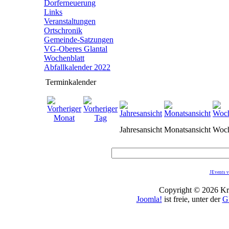
Dorferneuerung
Links
Veranstaltungen
Ortschronik
Gemeinde-Satzungen
VG-Oberes Glantal
Wochenblatt
Abfallkalender 2022
Terminkalender
Jahresansicht
Monatsansicht
Woch
JEvents v
Copyright © 2026 Kro
Joomla!
ist freie, unter der
G