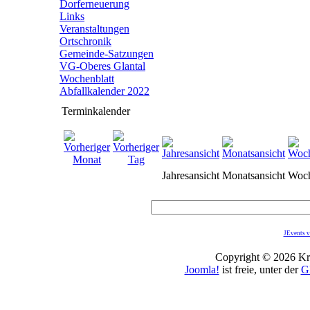
Dorferneuerung
Links
Veranstaltungen
Ortschronik
Gemeinde-Satzungen
VG-Oberes Glantal
Wochenblatt
Abfallkalender 2022
Terminkalender
Jahresansicht
Monatsansicht
Woch
JEvents v
Copyright © 2026 Kro
Joomla!
ist freie, unter der
G