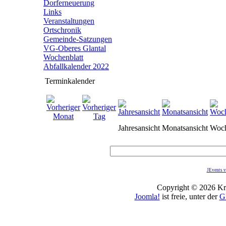
Dorferneuerung
Links
Veranstaltungen
Ortschronik
Gemeinde-Satzungen
VG-Oberes Glantal
Wochenblatt
Abfallkalender 2022
Terminkalender
Jahresansicht
Monatsansicht
Woch
JEvents v
Copyright © 2026 Kro
Joomla!
ist freie, unter der
G