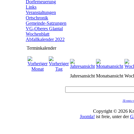
Dorferneuerung
Links
Veranstaltungen
Ortschronik
Gemeinde-Satzungen
VG-Oberes Glantal
Wochenblatt
Abfallkalender 2022
Terminkalender
Jahresansicht
Monatsansicht
Woch
JEvents v
Copyright © 2026 Kro
Joomla!
ist freie, unter der
G