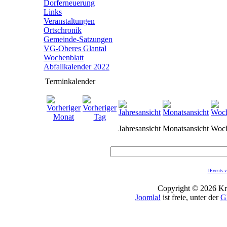
Dorferneuerung
Links
Veranstaltungen
Ortschronik
Gemeinde-Satzungen
VG-Oberes Glantal
Wochenblatt
Abfallkalender 2022
Terminkalender
Jahresansicht
Monatsansicht
Woch
JEvents v
Copyright © 2026 Kro
Joomla!
ist freie, unter der
G