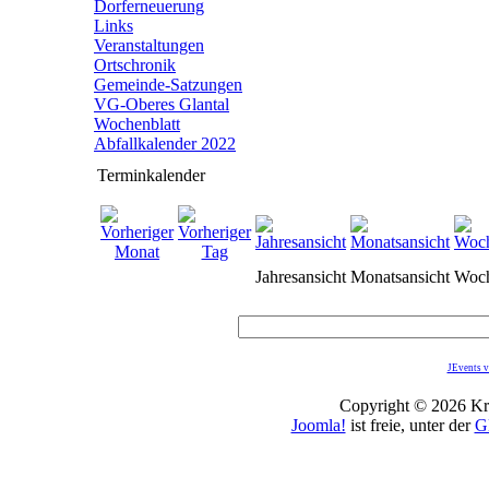
Dorferneuerung
Links
Veranstaltungen
Ortschronik
Gemeinde-Satzungen
VG-Oberes Glantal
Wochenblatt
Abfallkalender 2022
Terminkalender
Jahresansicht
Monatsansicht
Woch
JEvents v
Copyright © 2026 Kro
Joomla!
ist freie, unter der
G