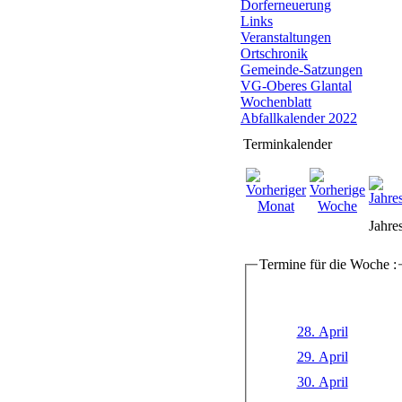
Dorferneuerung
Links
Veranstaltungen
Ortschronik
Gemeinde-Satzungen
VG-Oberes Glantal
Wochenblatt
Abfallkalender 2022
Terminkalender
Jahre
Termine für die Woche :
28. April
29. April
30. April