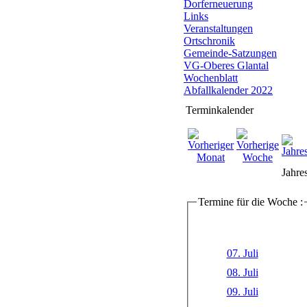
Dorferneuerung
Links
Veranstaltungen
Ortschronik
Gemeinde-Satzungen
VG-Oberes Glantal
Wochenblatt
Abfallkalender 2022
Terminkalender
Jahre
Termine für die Woche :
07. Juli
08. Juli
09. Juli