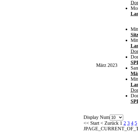
Dor
Mon
Lan
Mit
Si
Mit
Lan
Dor
Don
SPD
März 2023
Sam
Mä
Mit
Lan
Dor
Don
SPD
Display Num
<<
Start
<
Zurück
1
2
3
4
5
JPAGE_CURRENT_OF_