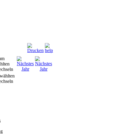
wählten
chseln
s
ng