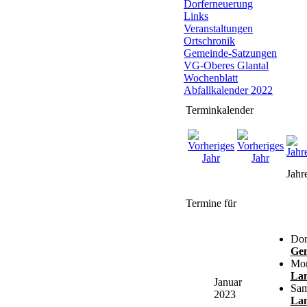
Dorferneuerung
Links
Veranstaltungen
Ortschronik
Gemeinde-Satzungen
VG-Oberes Glantal
Wochenblatt
Abfallkalender 2022
Terminkalender
Jahr
Termine für
Don
Gem
Mon
Lan
Januar
Sam
2023
Lan