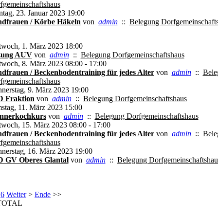
fgemeinschaftshaus
tag, 23. Januar 2023 19:00
dfrauen / Körbe Häkeln
von
admin
::
Belegung Dorfgemeinschaft
twoch, 1. März 2023 18:00
tzung AUV
von
admin
::
Belegung Dorfgemeinschaftshaus
twoch, 8. März 2023 08:00 - 17:00
dfrauen / Beckenbodentraining für jedes Alter
von
admin
::
Bele
fgemeinschaftshaus
nerstag, 9. März 2023 19:00
 Fraktion
von
admin
::
Belegung Dorfgemeinschaftshaus
stag, 11. März 2023 15:00
nnerkochkurs
von
admin
::
Belegung Dorfgemeinschaftshaus
twoch, 15. März 2023 08:00 - 17:00
dfrauen / Beckenbodentraining für jedes Alter
von
admin
::
Bele
fgemeinschaftshaus
nerstag, 16. März 2023 19:00
 GV Oberes Glantal
von
admin
::
Belegung Dorfgemeinschaftshau
6
Weiter
>
Ende
>>
TOTAL