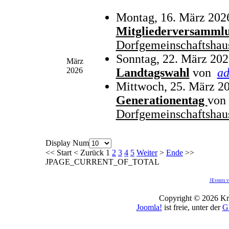
Montag, 16. März 202
Mitgliederversamml
Dorfgemeinschaftshau
Sonntag, 22. März 202
März
2026
Landtagswahl
von
a
Mittwoch, 25. März 20
Generationentag
von
Dorfgemeinschaftshau
Display Num
<<
Start
<
Zurück
1
2
3
4
5
Weiter
>
Ende
>>
JPAGE_CURRENT_OF_TOTAL
JEvents v
Copyright © 2026 Kro
Joomla!
ist freie, unter der
G